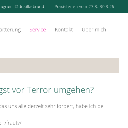
tagram: @dr.silkebrand
Praxisferien vom 23.8.-30.8.26
bitterung
Service
Kontakt
Über mich
ngst vor Terror umgehen?
 uns alle derzeit sehr fordert, habe ich bei
n/frautv/