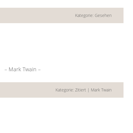
Kategorie:
Gesehen
t. – Mark Twain –
Kategorie:
Zitiert
|
Mark Twain