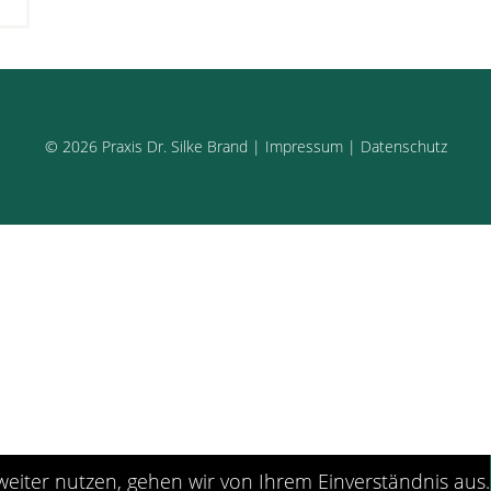
© 2026
Praxis Dr. Silke Brand
|
Impressum
|
Datenschutz
eiter nutzen, gehen wir von Ihrem Einverständnis aus.