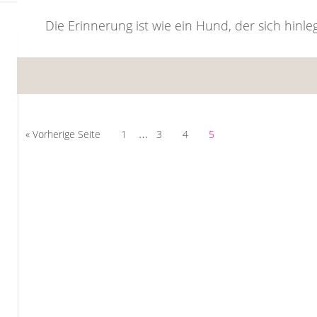
Die Erinnerung ist wie ein Hund, der sich hinl
…
« Vorherige Seite
1
3
4
5