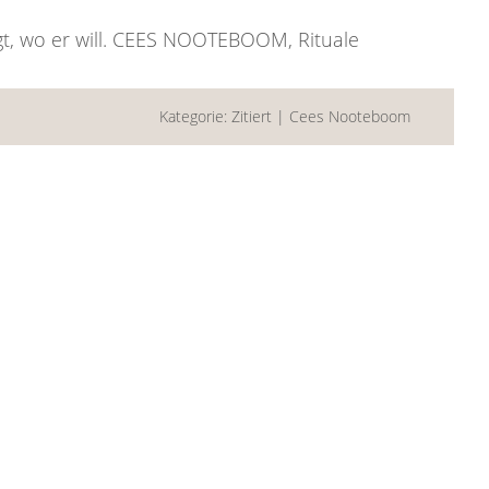
egt, wo er will. CEES NOOTEBOOM, Rituale
Kategorie:
Zitiert
|
Cees Nooteboom