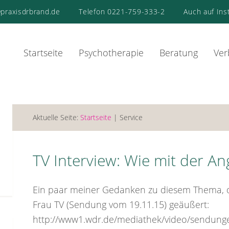
praxisdrbrand.de
Telefon 0221-759-333-2
Auch auf Ins
Startseite
Psychotherapie
Beratung
Ver
Aktuelle Seite:
Startseite
| Service
TV Interview: Wie mit der A
Ein paar meiner Gedanken zu diesem Thema, das
Frau TV (Sendung vom 19.11.15) geäußert:
http://www1.wdr.de/mediathek/video/sendunge