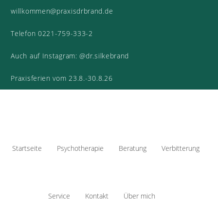
willkommen@praxisdrbrand.de
Telefon 0221-759-333-2
Auch auf Instagram: @dr.silkebrand
Praxisferien vom 23.8.-30.8.26
Startseite
Psychotherapie
Beratung
Verbitterung
Service
Kontakt
Über mich