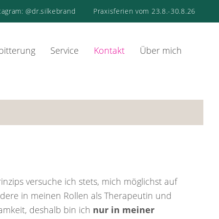
tagram: @dr.silkebrand
Praxisferien vom 23.8.-30.8.26
bitterung
Service
Kontakt
Über mich
nzips versuche ich stets, mich möglichst auf
ndere in meinen Rollen als Therapeutin und
amkeit, deshalb bin ich
nur in meiner