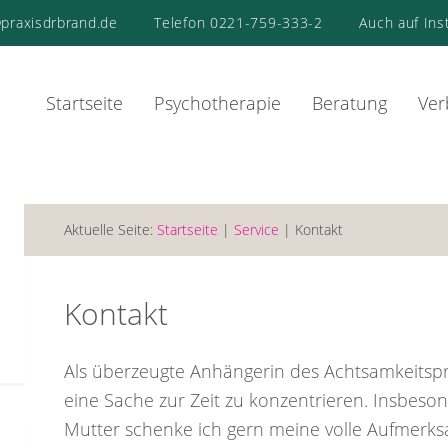
praxisdrbrand.de
Telefon 0221-759-333-2
Auch auf Ins
Startseite
Psychotherapie
Beratung
Ver
Aktuelle Seite:
Startseite
|
Service
| Kontakt
Kontakt
Als überzeugte Anhängerin des Achtsamkeitspri
eine Sache zur Zeit zu konzentrieren. Insbeso
Mutter schenke ich gern meine volle Aufmerks