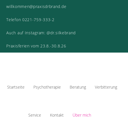
willkommen@praxisdrbrand.de
Telefon 0221-759-333-2
Auch auf Instagram: @dr.silkebrand
Praxisferien vom 23.8.-30.8.26
Startseite
Psychotherapie
Beratung
Verbitterung
Service
Kontakt
Über mich