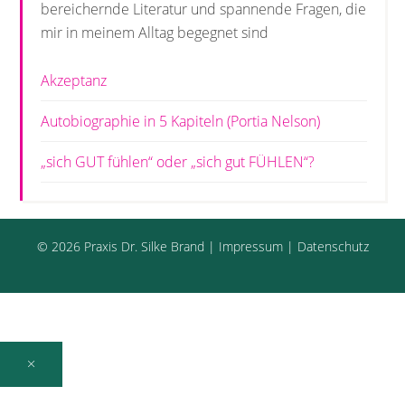
bereichernde Literatur und spannende Fragen, die
mir in meinem Alltag begegnet sind
Akzeptanz
Autobiographie in 5 Kapiteln (Portia Nelson)
„sich GUT fühlen“ oder „sich gut FÜHLEN“?
© 2026
Praxis Dr. Silke Brand
|
Impressum
|
Datenschutz
×